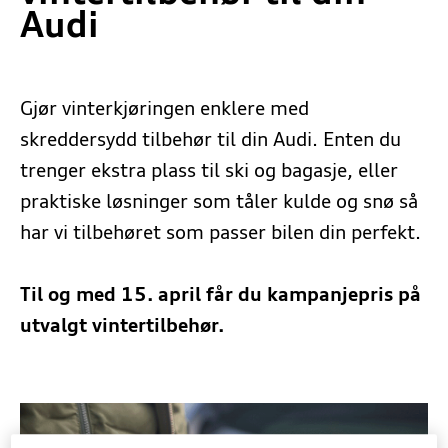
Audi
Lagerbiler
5+ Originalservice
Firmabil
EU-kontroll
Gjør vinterkjøringen enklere med
skreddersydd tilbehør til din Audi. Enten du
Finansiering
Dekkhotell
trenger ekstra plass til ski og bagasje, eller
praktiske løsninger som tåler kulde og snø så
Forsikring
Ruteservice
har vi tilbehøret som passer bilen din perfekt.
Garanti
Skade og bilpleie
Til og med 15. april får du kampanjepris på
utvalgt vintertilbehør.
Biltilbehør
Nøkkeldropp