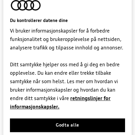
Hjemmelader
Du kontrollerer datene dine
Vi bruker informasjonskapsler for å forbedre
funksjonalitet og brukeropplevelse på nettsiden,
analysere trafikk og tilpasse innhold og annonser.
Små produkter som gjør stor
Ditt samtykke hjelper oss med å gi deg en bedre
opplevelse. Du kan endre eller trekke tilbake
forskjell
samtykke når som helst. Les mer om hvordan vi
bruker informasjonskapsler og hvordan du kan
Frostbeskytter ladekontakt Audi
endre ditt samtykke i våre
retningslinjer for
Hindrer is og snø i å blokkere
informasjonskapsler.
ladeporten og sikrer problemfri lading i
kulden.
Godta alle
Nå kr 199
*