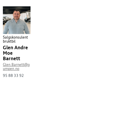
Salgskonsulent
bruktbil
Glen Andre
Moe
Barnett
Glen.Barnett@g
umpen.no
95 88 33 92