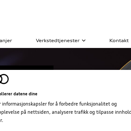
anjer
Verkstedtjenester
Kontakt
ll prøvekjøring
iginalservice
ilen din?
u selge oss bilen din?
hotell
abil
 og bilpleie
llerer datene dine
r informasjonskapsler for å forbedre funksjonalitet og
kring
plevelse på nettsiden, analysere trafikk og tilpasse innhol
r.
lbehør