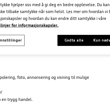
tykke hjelper oss med å gi deg en bedre opplevelse. Du ka
melader
ekke tilbake samtykke når som helst. Les mer om hvordan vi 
jonskapsler og hvordan du kan endre ditt samtykke i våre
linjer for informasjonskapsler.
pen.
nnstillinger
Godta alle
Kun nød
trygg og god handel.
polering, foto, annonsering og visning til mulige
n!
å en trygg handel.