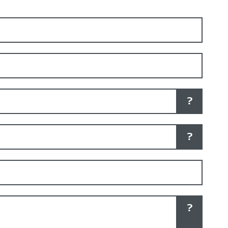
?
?
?