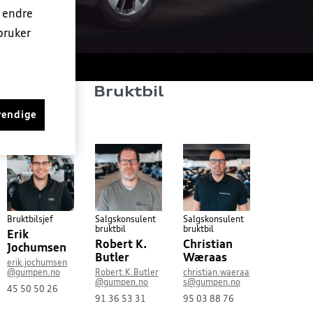
n endre
bruker
Bruktbil
vendige
Bruktbilsjef
Salgskonsulent
Salgskonsulent
bruktbil
bruktbil
Erik
Robert K.
Christian
Jochumsen
Butler
Wæraas
erik.jochumsen
@gumpen.no
Robert.K.Butler
christian.waeraa
@gumpen.no
s@gumpen.no
45 50 50 26
91 36 53 31
95 03 88 76