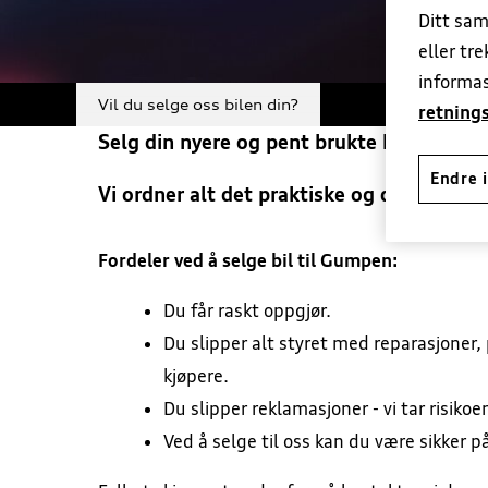
Ditt sam
Nøkkeldropp
Hjem
eller tr
informas
Vil du selge oss bilen din?
retnings
Selg din nyere og pent brukte bil til Gum
Endre i
Vi ordner alt det praktiske og du får en 
Fordeler ved å selge bil til Gumpen:
Du får raskt oppgjør.
Du slipper alt styret med reparasjoner, 
kjøpere.
Du slipper reklamasjoner - vi tar risikoe
Ved å selge til oss kan du være sikker p