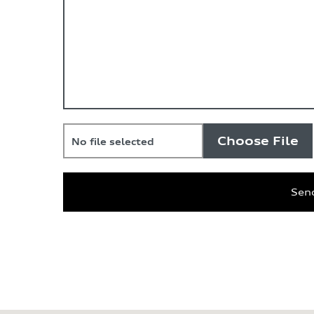
Choose File
No file selected
Sen