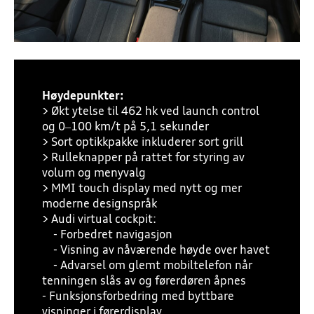
Høydepunkter:
> Økt ytelse til 462 hk ved launch control
og 0–100 km/t på 5,1 sekunder
> Sort optikkpakke inkluderer sort grill
> Rulleknapper på rattet for styring av
volum og menyvalg
> MMI touch display med nytt og mer
moderne designspråk
> Audi virtual cockpit:
- Forbedret navigasjon
- Visning av nåværende høyde over havet
- Advarsel om glemt mobiltelefon når
tenningen slås av og førerdøren åpnes
- Funksjonsforbedring med byttbare
visninger i førerdisplay