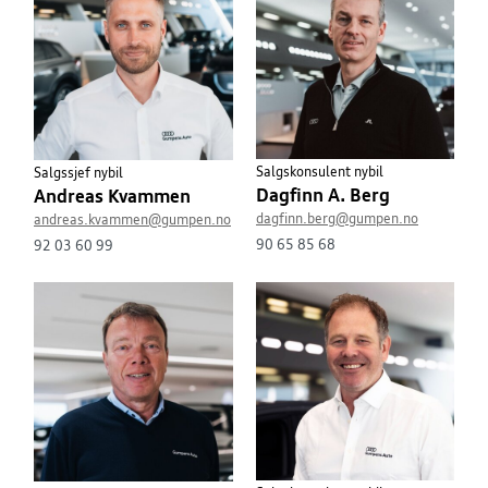
Salgskonsulent nybil
Salgssjef nybil
Dagfinn A. Berg
Andreas Kvammen
dagfinn.berg@gumpen.no
andreas.kvammen@gumpen.no
90 65 85 68
92 03 60 99