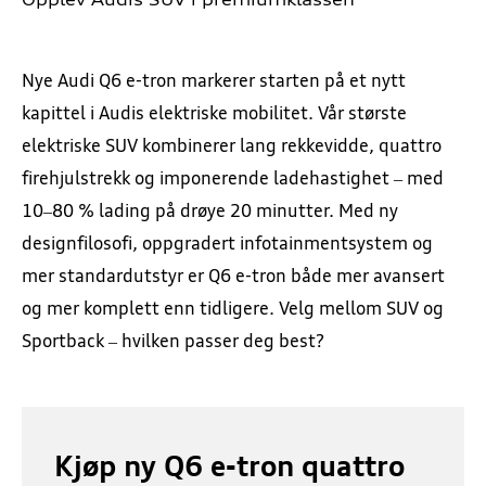
Opplev Audis SUV i premiumklassen
Lagerbiler
5+ Originalservice
Nye Audi Q6 e-tron markerer starten på et nytt
Firmabil
EU-kontroll
kapittel i Audis elektriske mobilitet. Vår største
elektriske SUV kombinerer lang rekkevidde, quattro
Finansiering
Dekkhotell
firehjulstrekk og imponerende ladehastighet – med
10–80 % lading på drøye 20 minutter. Med ny
Forsikring
Ruteservice
designfilosofi, oppgradert infotainmentsystem og
mer standardutstyr er Q6 e-tron både mer avansert
og mer komplett enn tidligere. Velg mellom SUV og
Garanti
Skade og bilpleie
Sportback – hvilken passer deg best?
Biltilbehør
Nøkkeldropp
Kjøp ny Q6 e-tron quattro