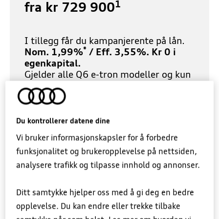
1
fra kr 729 900
Hjemmelader
I tillegg får du kampanjerente på lån.
*
Nom. 1,99%
/ Eff. 3,55%. Kr 0 i
egenkapital.
Gjelder alle Q6 e-tron modeller og kun
ut august.
*
Salgspantlån fra Audi Financial Services: Egenkapital 0
Du kontrollerer datene dine
kr, lånebeløp 500 000 kr o/5 år, flytende nom.
kampanjerente i 3 år pt 1,99 %, deretter flytende nom.
Vi bruker informasjonskapsler for å forbedre
produktrente i 2 år pt 7,15%. Total eff. rente pt 3,55%.
Kostnad kr 49 041, totalt kr 546 901. Kampanje- og
funksjonalitet og brukeropplevelse på nettsiden,
produktrente er flytende og følger normal renteutvikling
i hele låneperioden og vil aldri bli lavere enn 0,0%.
analysere trafikk og tilpasse innhold og annonser.
Renten kan endres ved renteendringer mellom søknads-
og utbetalingstidspunktet. Tilbudene gjelder tom
31.08.2026.
Ditt samtykke hjelper oss med å gi deg en bedre
opplevelse. Du kan endre eller trekke tilbake
Se utvalg