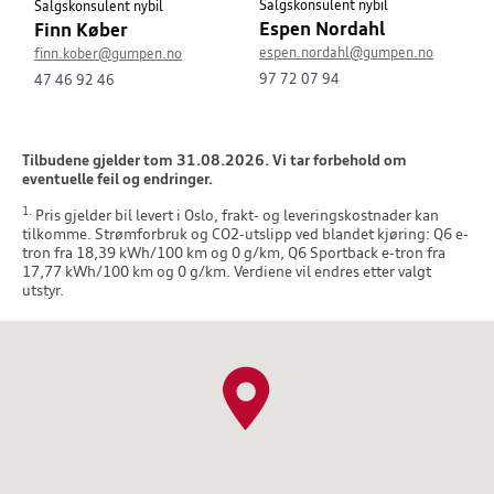
Salgskonsulent nybil
Salgskonsulent nybil
Espen Nordahl
Finn Køber
espen.nordahl@gumpen.no
finn.kober@gumpen.no
97 72 07 94
47 46 92 46
Tilbudene gjelder tom 31.08.2026. Vi tar forbehold om
eventuelle feil og endringer.
1.
Pris gjelder bil levert i Oslo, frakt- og leveringskostnader kan
tilkomme. Strømforbruk og CO2-utslipp ved blandet kjøring: Q6 e-
tron fra 18,39 kWh/100 km og 0 g/km, Q6 Sportback e-tron fra
17,77 kWh/100 km og 0 g/km. Verdiene vil endres etter valgt
utstyr.