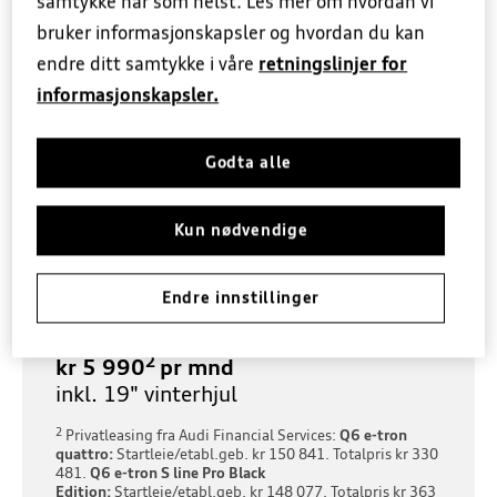
samtykke når som helst. Les mer om hvordan vi
bruker informasjonskapsler og hvordan du kan
endre ditt samtykke i våre
retningslinjer for
informasjonskapsler.
Leasingkampanje
Godta alle
2
Q6 e-tron quattro
fra kr 4 990
pr
Kun nødvendige
mnd
inkl. 19" vinterhjul, tilhengerfeste og
mørke ruter
Endre innstillinger
Q6 e-tron S line Pro Black Edition
fra
2
kr 5 990
pr mnd
inkl. 19" vinterhjul
2
Privatleasing fra Audi Financial Services:
Q6 e-tron
quattro:
Startleie/etabl.geb. kr 150 841. Totalpris kr 330
481.
Q6 e-tron S line Pro Black
Edition:
Startleie/etabl.geb. kr 148 077. Totalpris kr 363